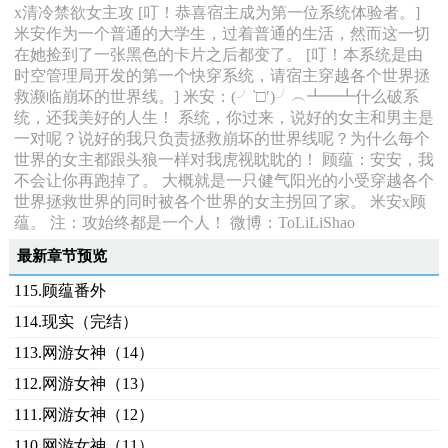
x清冷禁欲女主攻 [叮！恭喜宿主成为第一位系统体验者。]
米安作为一个普通的大学生，过着普通的生活，然而这一切
在她捡到了一张黑色的卡片之后都变了。 [叮！本系统是由
时空管理局开发的第一个快穿系统，请宿主穿越各个世界拯
救濒临崩坏的世界线。] 米安：(╯‵□′)╯︵┻━┻什么破系
统，还我美好的人生！ 系统，你过来，说好的女主和男主是
一对呢？说好的我只负责拯救崩坏的世界线呢？为什么每个
世界的女主都跟头狼一样对我虎视眈眈的！ 顾蕴：安安，我
不会让你再跑掉了。 大概就是一只健气阳光的小受穿越各个
世界拯救世界的同时被各个世界的女主拐回了家。 米安x顾
蕴。 注：攻始终都是一个人！ 微博：ToLiLiShao
最新章节预览
115.顾蕴番外
114.现实（完结）
113.网游女神（14）
112.网游女神（13）
111.网游女神（12）
110.网游女神（11）