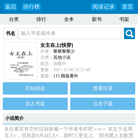
返回
排行榜
阅读记录
首页
分类
排行
全本
新书
书架
书名
女主在上[快穿]
作者：
黎黎黎黎少
分类：
其他小说
状态：连载中
更新：2017-11-06 21:57:40
最新：
115.顾蕴番外
开始阅读
查看目录
加入书架
点击下载
小说简介
各位看官有空的话就收藏一下作者专栏吧＝w＝ 本文于这周
五入v，也就是8月4日入v，届时三更送上。 阳光暖人女配受