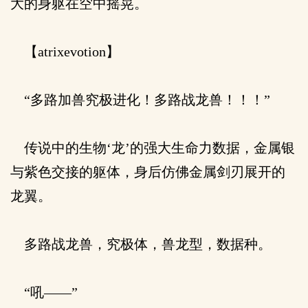
大的身躯在空中摇晃。
【atrixevotion】
“多路加兽究极进化！多路战龙兽！！！”
传说中的生物‘龙’的强大生命力数据，金属银
与紫色交接的躯体，身后仿佛金属剑刃展开的
龙翼。
多路战龙兽，究极体，兽龙型，数据种。
“吼——”