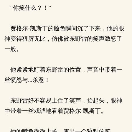
“你笑什么？！”
贾格尔·凯斯丁的脸色瞬间沉了下来，他的眼
神变得狠厉无比，仿佛被东野雷的笑声激怒了
一般。
他紧紧地盯着东野雷的位置，声音中带着一
丝愤怒与...杀意！
东野雷好不容易止住了笑声，抬起头，眼神
中带着一丝戏谑地看着贾格尔·凯斯丁。
他的嘴角微微上扬，露出一个狡黠的笑