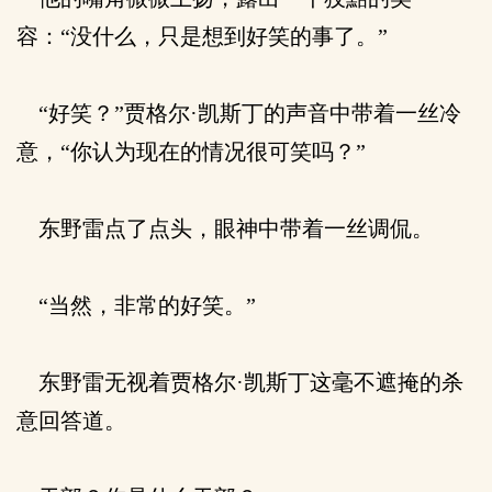
容：“没什么，只是想到好笑的事了。”
“好笑？”贾格尔·凯斯丁的声音中带着一丝冷
意，“你认为现在的情况很可笑吗？”
东野雷点了点头，眼神中带着一丝调侃。
“当然，非常的好笑。”
东野雷无视着贾格尔·凯斯丁这毫不遮掩的杀
意回答道。