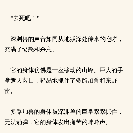
“去死吧！”
深渊兽的声音如同从地狱深处传来的咆哮，
充满了愤怒和杀意。
它的身体仿佛是一座移动的山峰。巨大的手
掌遮天蔽日，轻易地抓住了多路加兽和东野
雷。
多路加兽的身体被深渊兽的巨掌紧紧抓住，
无法动弹，它的身体发出痛苦的呻吟声。