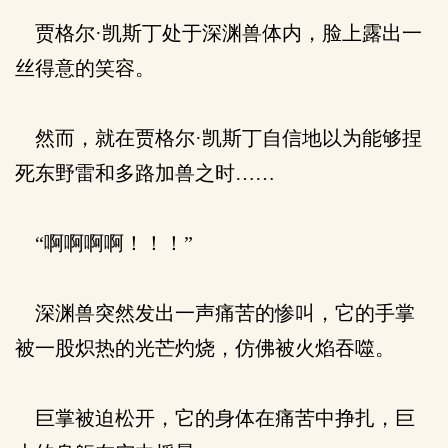
贾格尔·凯斯丁处于深渊兽体内，脸上露出一
丝得意的笑容。
然而，就在贾格尔·凯斯丁自信地以为能够捏
死东野雷和多路加兽之时……
“啊啊啊啊！！！”
深渊兽突然发出一声痛苦的惨叫，它的手掌
被一股炽热的光芒灼烧，仿佛被火焰吞噬。
巨掌被迫松开，它的身体在痛苦中挣扎，巨