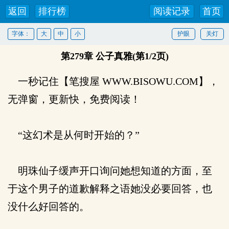
返回
排行榜
阅读记录
首页
字体：
大
中
小
护眼
关灯
第279章 公子真雅(第1/2页)
一秒记住【笔搜屋 WWW.BISOWU.COM】，
无弹窗，更新快，免费阅读！
“这幻术是从何时开始的？”
明珠仙子缓声开口询问她想知道的方面，至
于这个男子的道歉解释之语她没必要回答，也
没什么好回答的。