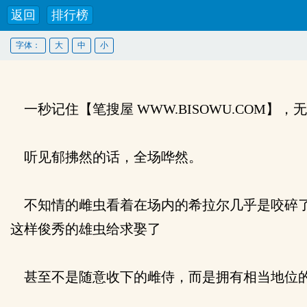
返回
排行榜
字体：
大
中
小
一秒记住【笔搜屋 WWW.BISOWU.COM】
听见郁拂然的话，全场哗然。
不知情的雌虫看着在场内的希拉尔几乎是咬碎了
这样俊秀的雄虫给求娶了
甚至不是随意收下的雌侍，而是拥有相当地位