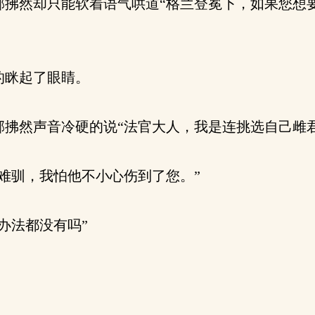
拂然却只能软着语气哄道“格兰登冕下，如果您想
的眯起了眼睛。
拂然声音冷硬的说“法官大人，我是连挑选自己雌君
难驯，我怕他不小心伤到了您。”
办法都没有吗”